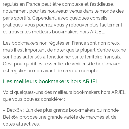
régulés en France peut être complexe et fastidieuse,
notamment pour les nouveaux venus dans le monde des
paris sportifs. Cependant, avec quelques conseils
pratiques, vous pourrez vous y retrouver plus facilement
et trouver les meilleurs bookmakers hors ARJEL.
Les bookmakers non régulés en France sont nombreux,
mais il est important de noter que la plupart d’entre eux ne
sont pas autorisés à fonctionner sur le territoire français.
C’est pourquoi il est essentiel de vérifier si le bookmaker
est régulier ou non avant de créer un compte.
Les meilleurs bookmakers hors ARJEL
Voici quelques-uns des meilleurs bookmakers hors ARJEL
que vous pouvez considérer :
– Bet365 : L’un des plus grands bookmakers du monde,
Bet365 propose une grande variété de marchés et de
cotes attractives.