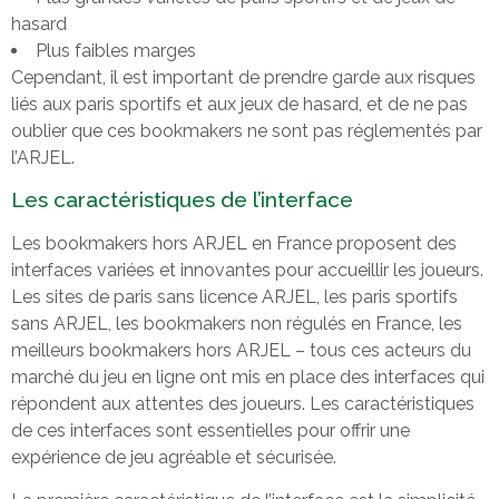
hasard
Plus faibles marges
Cependant, il est important de prendre garde aux risques
liés aux paris sportifs et aux jeux de hasard, et de ne pas
oublier que ces bookmakers ne sont pas réglementés par
l’ARJEL.
Les caractéristiques de l’interface
Les bookmakers hors ARJEL en France proposent des
interfaces variées et innovantes pour accueillir les joueurs.
Les sites de paris sans licence ARJEL, les paris sportifs
sans ARJEL, les bookmakers non régulés en France, les
meilleurs bookmakers hors ARJEL – tous ces acteurs du
marché du jeu en ligne ont mis en place des interfaces qui
répondent aux attentes des joueurs. Les caractéristiques
de ces interfaces sont essentielles pour offrir une
expérience de jeu agréable et sécurisée.