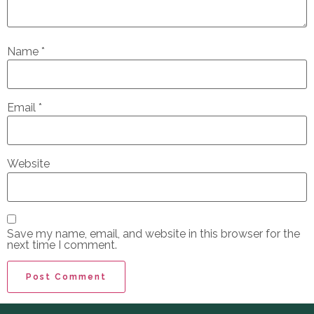
Name
*
Email
*
Website
Save my name, email, and website in this browser for the
next time I comment.