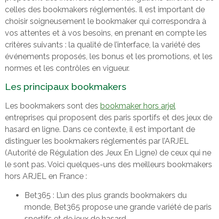
celles des bookmakers réglementés. Il est important de
choisir soigneusement le bookmaker qui correspondra à
vos attentes et à vos besoins, en prenant en compte les
critères suivants : la qualité de l’interface, la variété des
événements proposés, les bonus et les promotions, et les
normes et les contrôles en vigueur.
Les principaux bookmakers
Les bookmakers sont des
bookmaker hors arjel
entreprises qui proposent des paris sportifs et des jeux de
hasard en ligne. Dans ce contexte, il est important de
distinguer les bookmakers réglementés par l’ARJEL
(Autorité de Régulation des Jeux En Ligne) de ceux qui ne
le sont pas. Voici quelques-uns des meilleurs bookmakers
hors ARJEL en France :
Bet365 : L’un des plus grands bookmakers du
monde, Bet365 propose une grande variété de paris
sportifs et de jeux de hasard.