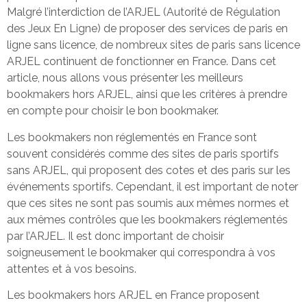
Malgré l’interdiction de l’ARJEL (Autorité de Régulation
des Jeux En Ligne) de proposer des services de paris en
ligne sans licence, de nombreux sites de paris sans licence
ARJEL continuent de fonctionner en France. Dans cet
article, nous allons vous présenter les meilleurs
bookmakers hors ARJEL, ainsi que les critères à prendre
en compte pour choisir le bon bookmaker.
Les bookmakers non réglementés en France sont
souvent considérés comme des sites de paris sportifs
sans ARJEL, qui proposent des cotes et des paris sur les
événements sportifs. Cependant, il est important de noter
que ces sites ne sont pas soumis aux mêmes normes et
aux mêmes contrôles que les bookmakers réglementés
par l’ARJEL. Il est donc important de choisir
soigneusement le bookmaker qui correspondra à vos
attentes et à vos besoins.
Les bookmakers hors ARJEL en France proposent