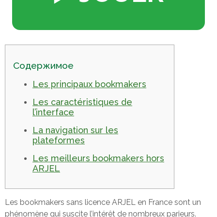
Содержимое
Les principaux bookmakers
Les caractéristiques de
l’interface
La navigation sur les
plateformes
Les meilleurs bookmakers hors
ARJEL
Les bookmakers sans licence ARJEL en France sont un
phénomène qui suscite l’intérêt de nombreux parieurs.