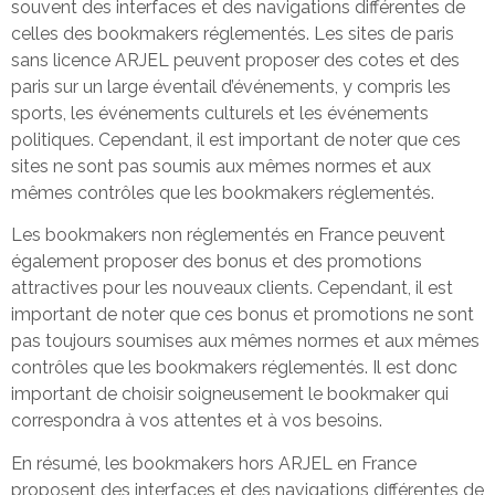
souvent des interfaces et des navigations différentes de
celles des bookmakers réglementés. Les sites de paris
sans licence ARJEL peuvent proposer des cotes et des
paris sur un large éventail d’événements, y compris les
sports, les événements culturels et les événements
politiques. Cependant, il est important de noter que ces
sites ne sont pas soumis aux mêmes normes et aux
mêmes contrôles que les bookmakers réglementés.
Les bookmakers non réglementés en France peuvent
également proposer des bonus et des promotions
attractives pour les nouveaux clients. Cependant, il est
important de noter que ces bonus et promotions ne sont
pas toujours soumises aux mêmes normes et aux mêmes
contrôles que les bookmakers réglementés. Il est donc
important de choisir soigneusement le bookmaker qui
correspondra à vos attentes et à vos besoins.
En résumé, les bookmakers hors ARJEL en France
proposent des interfaces et des navigations différentes de