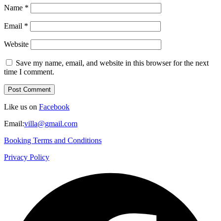
Name
*
Email
*
Website
Save my name, email, and website in this browser for the next
time I comment.
Like us on
Facebook
Email:
villa@gmail.com
Booking Terms and Conditions
Privacy Policy