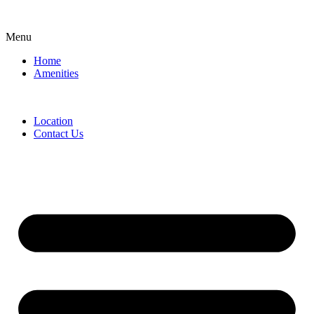
Menu
Home
Amenities
Location
Contact Us