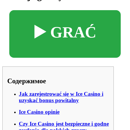
▶️ GRAĆ
Содержимое
Jak zarejestrować się w Ice Casino i
uzyskać bonus powitalny
Ice Casino opinie
Czy Ice Casino jest bezpieczne i godne