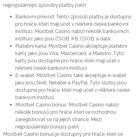
nejpopulárnější způsoby platby patří:
Bankovní převod: Tento způsob platby je dostupný
pro hráče, kteří mají účet v některé české bankovní
instituci. Mostbet Casino nabízí několik bankovních
institucí, jako jsou ČSOB, KB, CSOB, a další.
Platební karta: Mostbet Casino akceptuje platební
karty, jako jsou Visa, Mastercard, a Maestro. Tyto
karty jsou dostupné pro hráče, kteří mají účet v
některé české bankovní instituci.
E-wallet: Mostbet Casino také akceptuje e-wallet,
jako jsou Skrill, Neteller, a PayPal. Tyto služby jsou
dostupné pro hráče, kteří mají účet v některé české
bankovní instituci.
Mostbet Casino bonus: Mostbet Casino nabízí
několik bonusů pro hráče, kteří se rozhodnou
zaregistrovat se na jejich stránce. Mezi
nejpopulárnější bonusy patří:
Mostbet Casino bonus je dostupný pro hráče, kteří se