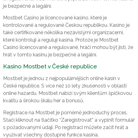
je bezpečné a legální.
Mostbet Casino je licencované kasino, které je
kontrolované a regulované Českou republikou. Kasino je
také certifikované několika nezávislými organizacemi,
které kontrolují a regulují kasina. Protože je Mostbet
Casino licencované a regulované, hráči mohou být jistí, že
hrát v tomto kasinu je bezpečné a legální.
Kasino Mostbet v České republice
Mostbet je jednou z nejpopulárnějších online kasin v
České republice. S více než 10 lety zkušeností v oblasti
online hazardu, Mostbet nabízí svým klientům špičkovou
kvalitu a širokou škálu her a bonusů.
Registrace na Mostbet je poměrně jednoduchý proces.
Stačí kliknout na tlačítko “Zaregistrovat” a vyplnit formulář
s požadovanými údaji. Po registraci můžete začít hrát a
využívat všechny dostupné funkce kasina.