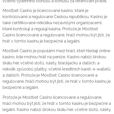
včetně týdenního bonusu a bonusu za referování přátel.
Mostbet Casino je licencované kasino, které je
kontrolované a regulované Českou republikou. Kasino je
také certifikované několika nezávislými organizacemi,
které kontrolují a regulují kasina. Protože je Mostbet
Casino licencované a regulované, hráči mohou být jistí, že
hrát v tomto kasinu je bezpečné a legální.
Mostbet Casino je populární mezi hráči, kteří hledají online
kasino, kde mohou hrát na peníze. Kasino nabízí širokou
škálu her, včetně slotů, rulety, blackjacku a dalších, a
několik způsobů platby, včetně kreditních karet, e-walletů
a dalších. Protože je Mostbet Casino licencované a
regulované, hráči mohou být jistí, že hrát v tomto kasinu je
bezpečné a legální.
Protože je Mostbet Casino licencované a regulované,
hráči mohou být jistí, že hrát v tomto kasinu je bezpečné a
legální. Kasino nabízí širokou škálu her, včetně slotů, rulety,