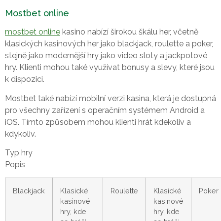
Mostbet online
mostbet online
kasino nabízí širokou škálu her, včetně
klasických kasinových her jako blackjack, roulette a poker,
stejně jako modernější hry jako video sloty a jackpotové
hry. Klienti mohou také využívat bonusy a slevy, které jsou
k dispozici.
Mostbet také nabízí mobilní verzi kasina, která je dostupná
pro všechny zařízení s operačním systémem Android a
iOS. Tímto způsobem mohou klienti hrát kdekoliv a
kdykoliv.
Typ hry
Popis
Blackjack
Klasické
Roulette
Klasické
Poker
kasinové
kasinové
hry, kde
hry, kde