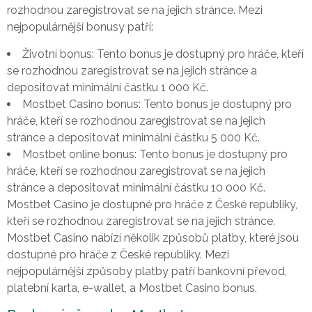
rozhodnou zaregistrovat se na jejich stránce. Mezi
nejpopulárnější bonusy patří:
Životní bonus: Tento bonus je dostupný pro hráče, kteří
se rozhodnou zaregistrovat se na jejich stránce a
depositovat minimální částku 1 000 Kč.
Mostbet Casino bonus: Tento bonus je dostupný pro
hráče, kteří se rozhodnou zaregistrovat se na jejich
stránce a depositovat minimální částku 5 000 Kč.
Mostbet online bonus: Tento bonus je dostupný pro
hráče, kteří se rozhodnou zaregistrovat se na jejich
stránce a depositovat minimální částku 10 000 Kč.
Mostbet Casino je dostupné pro hráče z České republiky,
kteří se rozhodnou zaregistrovat se na jejich stránce.
Mostbet Casino nabízí několik způsobů platby, které jsou
dostupné pro hráče z České republiky. Mezi
nejpopulárnější způsoby platby patří bankovní převod,
platební karta, e-wallet, a Mostbet Casino bonus.