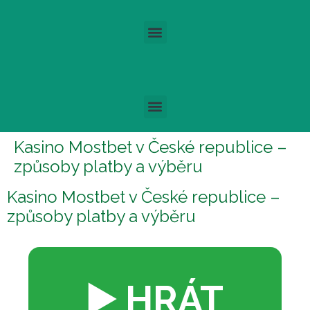
Kasino Mostbet v České republice –
způsoby platby a výběru
Kasino Mostbet v České republice –
způsoby platby a výběru
▶️ HRÁT