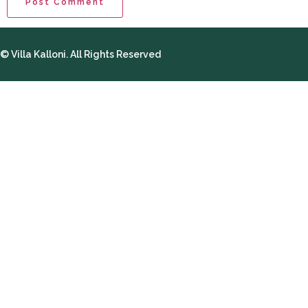
© Villa Kalloni. All Rights Reserved