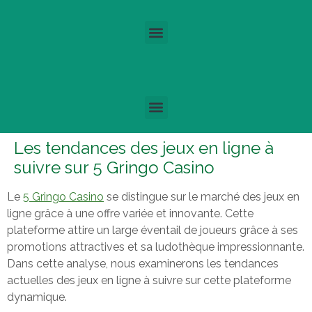
Les tendances des jeux en ligne à
suivre sur 5 Gringo Casino
Le
5 Gringo Casino
se distingue sur le marché des jeux en
ligne grâce à une offre variée et innovante. Cette
plateforme attire un large éventail de joueurs grâce à ses
promotions attractives et sa ludothèque impressionnante.
Dans cette analyse, nous examinerons les tendances
actuelles des jeux en ligne à suivre sur cette plateforme
dynamique.