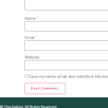
Name
*
Email
*
Website
Save my name, email, and website in this br
© Villa Kalloni. All Rights Reserved