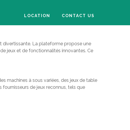
LOCATION
CONTACT US
t divertissante. La plateforme propose une
de jeux et de fonctionnalités innovantes. Ce
des machines à sous variées, des jeux de table
s fournisseurs de jeux reconnus, tels que