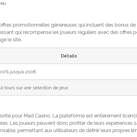
jeu
offres promotionnelles généreuses qui incluent des bonus de 
ssant qui récompense les joueurs réguliers avec des offres p
ge le site.
Détails
100% jusqu’à 200€
50 tours sur une sélection de jeux
iorité pour Mad Casino. La plateforme est entièrement licenci
es. Les joueurs peuvent donc profiter de leurs expériences san
ble, permettant aux utilisateurs de définir leurs propres lim