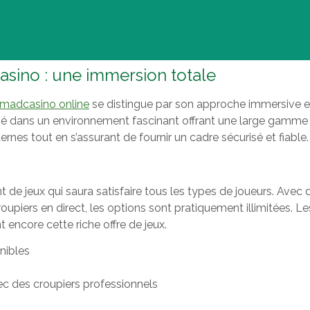
asino : une immersion totale
madcasino online
se distingue par son approche immersive e
ngé dans un environnement fascinant offrant une large gamme 
rnes tout en s’assurant de fournir un cadre sécurisé et fiable.
de jeux qui saura satisfaire tous les types de joueurs. Avec 
upiers en direct, les options sont pratiquement illimitées. Le
 encore cette riche offre de jeux.
nibles
vec des croupiers professionnels