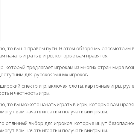
ino, то вы на правом пути. В этом обзоре мы рассмотрим
м начать играть в игры, которые вам нравятся.
р, который предлагает игрокам из многих стран мира воз
 доступным для русскоязычных игроков.
широкий спектр игр, включая слоты, карточные игры, руле
сть и честность игры.
no, то вы можете начать играть в игры, которые вам нрав
могут вам начать играть и получать выигрыши.
 это отличный выбор для игроков, которые ищут безопасно
могут вам начать играть и получать выигрыши.