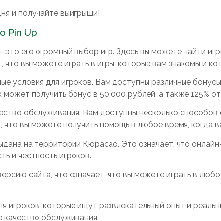
дня и получайте выигрыши!
о Pin Up
– это его огромный выбор игр. Здесь вы можете найти игр
т, что вы можете играть в игры, которые вам знакомы и к
ные условия для игроков. Вам доступны различные бонусы
 может получить бонус в 50 000 рублей, а также 125% от
чество обслуживания. Вам доступны несколько способов с
, что вы можете получить помощь в любое время, когда в
 выдана на территории Кюрасао. Это означает, что онлай
ть и честность игроков.
ерсию сайта, что означает, что вы можете играть в любое
 для игроков, которые ищут развлекательный опыт и реал
ое качество обслуживания.