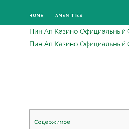
HOME
AMENITIES
Пин Ап Казино Официальный С
Пин Ап Казино Официальный С
Содержимое