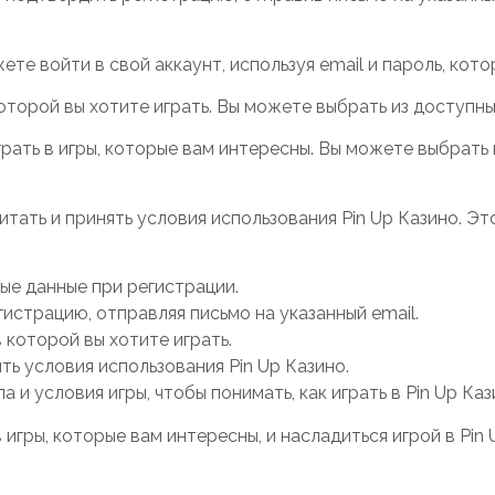
е войти в свой аккаунт, используя email и пароль, кото
торой вы хотите играть. Вы можете выбрать из доступных
ать в игры, которые вам интересны. Вы можете выбрать и
итать и принять условия использования Pin Up Казино. Э
ые данные при регистрации.
истрацию, отправляя письмо на указанный email.
 которой вы хотите играть.
ть условия использования Pin Up Казино.
 и условия игры, чтобы понимать, как играть в Pin Up Каз
 игры, которые вам интересны, и насладиться игрой в Pin 