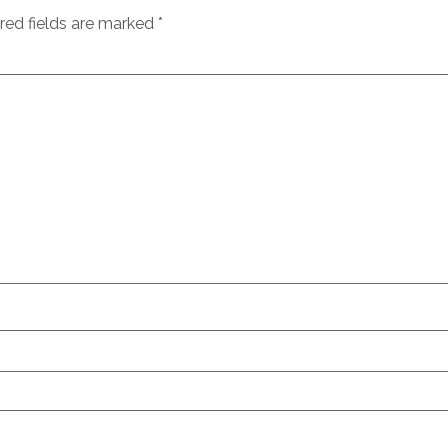
red fields are marked
*