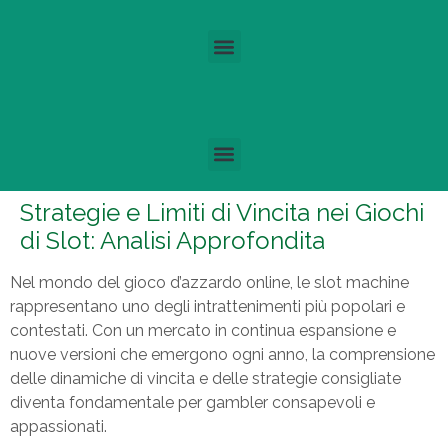
Strategie e Limiti di Vincita nei Giochi
di Slot: Analisi Approfondita
Nel mondo del gioco d’azzardo online, le slot machine
rappresentano uno degli intrattenimenti più popolari e
contestati. Con un mercato in continua espansione e
nuove versioni che emergono ogni anno, la comprensione
delle dinamiche di vincita e delle strategie consigliate
diventa fondamentale per gambler consapevoli e
appassionati.