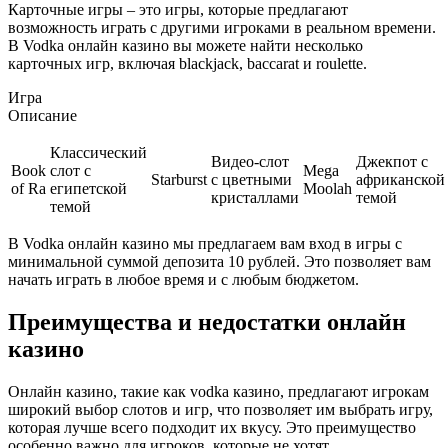
Карточные игры – это игры, которые предлагают
возможность играть с другими игроками в реальном времени.
В Vodka онлайн казино вы можете найти несколько
карточных игр, включая blackjack, baccarat и roulette.
Игра
Описание
Классический
Видео-слот
Джекпот с
Book
слот с
Mega
Starburst
с цветными
африканской
of Ra
египетской
Moolah
кристаллами
темой
темой
В Vodka онлайн казино мы предлагаем вам вход в игры с
минимальной суммой депозита 10 рублей. Это позволяет вам
начать играть в любое время и с любым бюджетом.
Преимущества и недостатки онлайн
казино
Онлайн казино, такие как vodka казино, предлагают игрокам
широкий выбор слотов и игр, что позволяет им выбрать игру,
которая лучше всего подходит их вкусу. Это преимущество
особенно важно для игроков, которые не хотят