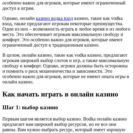
особенно важно для игроков, которые имеют ограниченный
доступ к играм.
Однако, онлайн
казино водка вход
казино, такие как vodka
вход, также предлагают игрокам некоторые преимущества.
Один из них – возможность играть в любое время и из любого
места. Это обеспечивает игрокам максимальную свободу и
комфорт. Это особенно важно для игроков, которые имеют
ограниченный доступ к традиционным казино.
В целом, онлайн казино, такие как vodka казино, предлагают
игрокам широкий выбор слотов и игр, а также максимальную
свободу и комфорт. Однако, игроки должны быть осторожны
и помнить о риск мошенничества и зависимости. Это
особенно важно для игроков, которые не имеют опыта игры в
онлайн казино.
Как начать играть в онлайн казино
Шаг 1: выбор казино
Первым шагом является выбор казино. Вodka онлайн казино
предлагает вам широкий выбор ресурсов, но не все они
равны. Вам нужно выбрать ресурс, который имеет хорошую