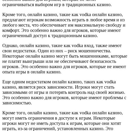
ограничиваться выбором игр в традиционных казино.
Кроме того, онлайн казино, такие как vodka онлайн казино,
предлагают игрокам возможность играть в любое время и из
любого места, что обеспечивает им максимальную свободу и
комфорт. Это особенно важно для игроков, которые имеют
ограниченный доступ к традиционным казино.
Однако, онлайн казино, такие как vodka вход, также имеют
свои недостатки. Один из них – риск мошенничества.
Некоторые онлайн казино могут быть мошенниками, которые
не платят выигрыши или не обеспечивают безопасность
игроков. Это особенно важно для игроков, которые не имеют
опыта игры в онлайн казино.
Еще одним недостатком онлайн казино, таких как vodka
казино, является риск зависимости. Игроки могут стать
зависимыми от игры и потерять контроль над своей жизнью.
Это особенно важно для игроков, которые имеют проблемы с
зависимостью.
Кроме того, онлайн казино, такие как vodka онлайн казино,
могут иметь ограничения в доступе к играм. Некоторые
игроки могут не иметь доступа к играм, которые они хотят
играть, из-за ограничений, установленных казино. Это