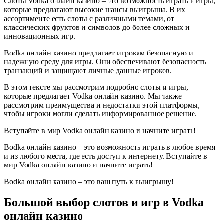
Слоты Vodka онлайн казино – это возможность играть в игры,
которые предлагают высокие шансы выигрыша. В их
ассортименте есть слоты с различными темами, от
классических фруктов и символов до более сложных и
инновационных игр.
Вodka онлайн казино предлагает игрокам безопасную и
надежную среду для игры. Они обеспечивают безопасность
транзакций и защищают личные данные игроков.
В этом тексте мы рассмотрим подробно слоты и игры,
которые предлагает Vodka онлайн казино. Мы также
рассмотрим преимущества и недостатки этой платформы,
чтобы игроки могли сделать информированное решение.
Вступайте в мир Vodka онлайн казино и начните играть!
Вodka онлайн казино – это возможность играть в любое время
и из любого места, где есть доступ к интернету. Вступайте в
мир Vodka онлайн казино и начните играть!
Вodka онлайн казино – это ваш путь к выигрышу!
Большой выбор слотов и игр в Vodka
онлайн казино