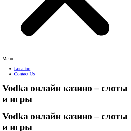
Menu
Location
Contact Us
Vodka онлайн казино – слоты
и игры
Vodka онлайн казино – слоты
и игры