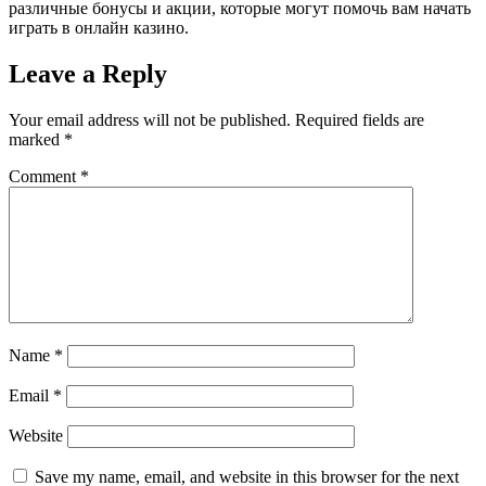
различные бонусы и акции, которые могут помочь вам начать
играть в онлайн казино.
Leave a Reply
Your email address will not be published.
Required fields are
marked
*
Comment
*
Name
*
Email
*
Website
Save my name, email, and website in this browser for the next