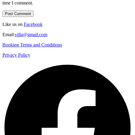
time I comment.
Like us on
Facebook
Email:
villa@gmail.com
Booking Terms and Conditions
Privacy Policy